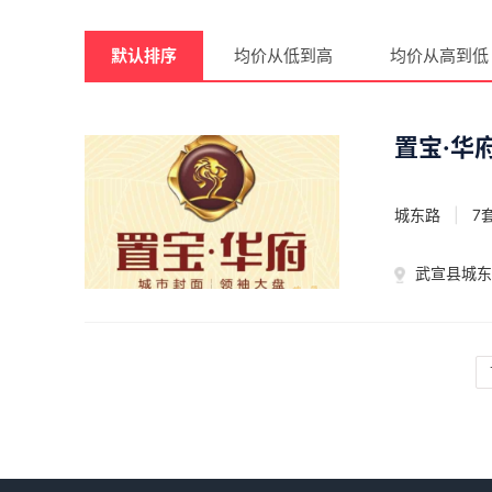
默认排序
均价从低到高
均价从高到低
置宝·华
城东路
|
7
武宣县城东