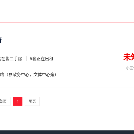
府
未
套在售二手房
|
5套正在出租
小区
路（县政务中心，文体中心旁）
首页
1
尾页