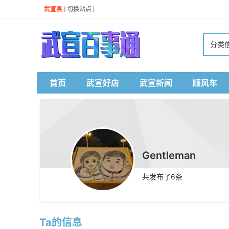
武宣县
[
切换站点
]
分类
首页
武宣好店
武宣新闻
顺风车
Gentleman
共发布了
6
条
Ta的信息