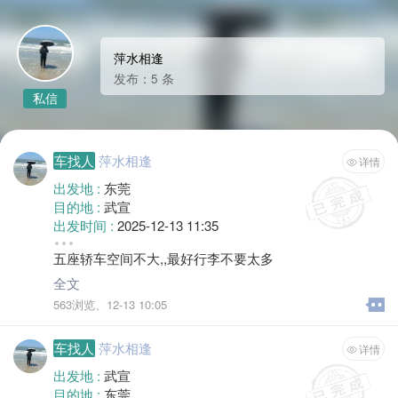
萍水相逢
发布：5 条
私信
车找人
萍水相逢
详情
出发地 :
东莞
目的地 :
武宣
出发时间 :
2025-12-13 11:35
空位 :
3
五座轿车空间不大,,最好行李不要太多
全文
563浏览、
12-13 10:05
车找人
萍水相逢
详情
出发地 :
武宣
目的地 :
东莞