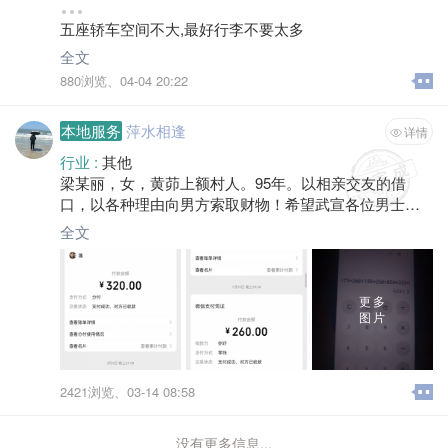
途径 :
佛山，广州
五座轿车空间不大,最好行李不要太多
空位 :
3
全文
880浏览、
04-04 20:22
本地服务
萍水相逢
详情
行业 :
其他
梁某丽，女，黄茆上额村人。95年。以相亲交友的借
口，以各种理由向男方索取财物！希望武宣各位男士千
万别上当。
全文
更多
图片
2421浏览、
03-14 08:58
没有更多信息...