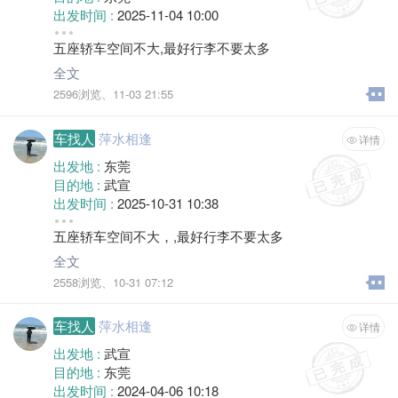
出发时间 :
2025-11-04 10:00
空位 :
2
五座轿车空间不大,最好行李不要太多
全文
2596浏览、
11-03 21:55
车找人
萍水相逢
详情
出发地 :
东莞
目的地 :
武宣
出发时间 :
2025-10-31 10:38
途径 :
桂平
五座轿车空间不大，,最好行李不要太多
空位 :
3
全文
2558浏览、
10-31 07:12
车找人
萍水相逢
详情
出发地 :
武宣
目的地 :
东莞
出发时间 :
2024-04-06 10:18