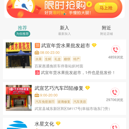
武宣百力家具
入驻成功
五马拦江营地
入驻成功
君恒法律咨询服务有限公司
入驻成功
武宣艺巧汽车凹陷修复
入驻成功
推荐
新入
附近
歌梵诗软装
入驻成功
水星文化
入驻成功
为你推荐
最新加入
附近店铺
武宣新大新家具城
入驻成功
武宣年货水果批发超市
08:00-23:00
4859浏览
水果
生鲜
礼盒
糖饼
特产
百家惠通挽班车停靠站斜对面
武宣年货水果批发超市，1件也是批发价！
武宣艺巧汽车凹陷修复
9:00-20:00
29706浏览
汽车免喷漆凹
玻璃修复
汽车美容
武宣县城东新区B区5#117号(幸福市场东门旁）
水星文化