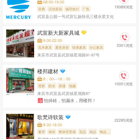
08:00-19:00
19389浏览
庆典
活动策划
编导执行
广告
武宣县公园一号武宣弘扬快讯三楼水星文化
武宣新大新家具城
9:00-22:00
3301浏览
实木家具
爱意床垫
软体家具
办公家具
来宾市武宣县武宣镇星湖路91-97号
楼邦建材
8：00—18：00
10051浏览
背胶
防水
美缝
地漏
来宾市武宣县武宣镇星湖路87
怕掉砖，怕漏水，用楼邦！
歌梵诗软装
22285浏览
8:30-18:00
窗帘
墙布
整体背景墙
花品
画品
饰品…