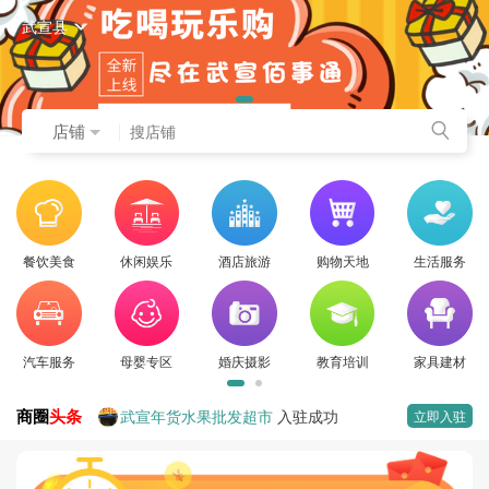
武宣县
店铺
餐饮美食
休闲娱乐
酒店旅游
购物天地
生活服务
汽车服务
母婴专区
婚庆摄影
教育培训
家具建材
商圈
头条
武宣年货水果批发超市
入驻成功
立即入驻
楼邦建材
入驻成功
海宜家艺术涂料
入驻成功