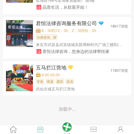
星湖路168号星湖家居建材广场3楼
品质生活，从软装开始！
君恒法律咨询服务有限公司
18617浏览
8：00到12：00，2：00到6：00
法律咨询、财
来宾市武宣县武宣镇城东路博林时代广场三楼B2办公室
君恒法律咨询，您身边的法律帮扶家
五马拦江营地
11807浏览
9:00-03:00
宵夜
啤酒
露营
表演
武仙古城五马拦江营地
加载中...